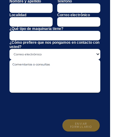
Teléfono
Correo electrónico
ted?