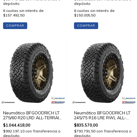
depósito
depósito
6
cuotas sin interés de
6
cuotas sin interés de
$157.492,50
$150.005,50
COMPRAR
COMPRAR
Neumático BFGOODRICH LT
Neumático BFGOODRICH LT
275/60 R20 LRD ALL-TERRAIN
245/75 R16 LRE RWL ALL-
T/A KO3 119/116 S STD
TERRAIN T/A KO3 120/116 S
$1.044.418,00
$835.570,00
STD
$992.197,10
con
Transferencia o
$793.791,50
con
Transferencia o
depósito
depósito