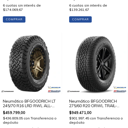
6
cuotas sin interés de
6
cuotas sin interés de
$174.069,67
$139.261,67
COMPRAR
COMPRAR
Neumático BFGOODRICH LT
Neumático BFGOODRICH
245/70 R16 LRD RWL ALL-
275/60 R20 ORWL TRAIL-
TERRAIN T/A KO3 113/110 S
TERRAIN T/A 115 T STD
$459.799,00
$949.471,00
STD
$436.809,05
con
Transferencia o
$901.997,45
con
Transferencia o
depósito
depósito