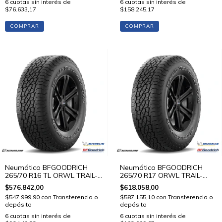
6
cuotas sin interés de
6
cuotas sin interés de
$76.633,17
$158.245,17
COMPRAR
COMPRAR
Neumático BFGOODRICH
Neumático BFGOODRICH
265/70 R16 TL ORWL TRAIL-
265/70 R17 ORWL TRAIL-
TERRAIN T/A 112 T STD
TERRAIN T/A 117 T STD
$576.842,00
$618.058,00
$547.999,90
con
Transferencia o
$587.155,10
con
Transferencia o
depósito
depósito
6
cuotas sin interés de
6
cuotas sin interés de