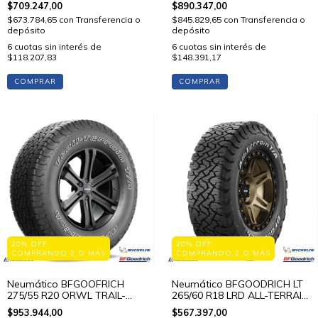
$709.247,00
$890.347,00
$673.784,65
con
Transferencia o
$845.829,65
con
Transferencia o
depósito
depósito
6
cuotas sin interés de
6
cuotas sin interés de
$118.207,83
$148.391,17
COMPRAR
COMPRAR
20% OFF
20% OFF
COMPRANDO 2 O MÁS
COMPRANDO 2 O MÁS
Neumático BFGOOFRICH
Neumático BFGOODRICH LT
275/55 R20 ORWL TRAIL-
265/60 R18 LRD ALL-TERRAIN
TERRAIN T/A 113 T STD
T/A KO3 114/110 S STD
$953.944,00
$567.397,00