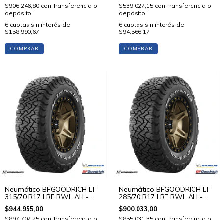
$906.246,80
con
Transferencia o
$539.027,15
con
Transferencia o
depósito
depósito
6
cuotas sin interés de
6
cuotas sin interés de
$158.990,67
$94.566,17
COMPRAR
COMPRAR
Neumático BFGOODRICH LT
Neumático BFGOODRICH LT
315/70 R17 LRF RWL ALL-
285/70 R17 LRE RWL ALL-
TERRAIN T/A KO3 128 S STD
TERRAIN T/A KO3 126/123 S
$944.955,00
$900.033,00
STD
$897.707,25
con
Transferencia o
$855.031,35
con
Transferencia o