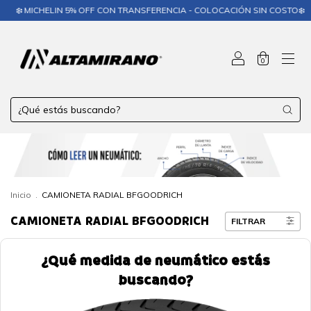
️ MICHELIN 5% OFF CON TRANSFERENCIA - COLOCACIÓN SIN COSTO❄️
❄️
0
Inicio
.
CAMIONETA RADIAL BFGOODRICH
CAMIONETA RADIAL BFGOODRICH
FILTRAR
¿Qué medida de neumático estás
buscando?