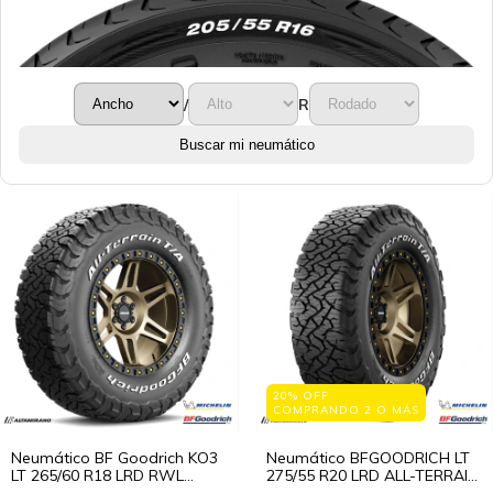
/
R
Buscar mi neumático
20% OFF
COMPRANDO 2 O MÁS
Neumático BF Goodrich KO3
Neumático BFGOODRICH LT
LT 265/60 R18 LRD RWL
275/55 R20 LRD ALL-TERRAIN
114/110 STD
T/A KO3 115/112 S STD