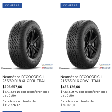
COMPRAR
COMPRAR
Neumático BFGOODRICH
Neumático BFGOODRICH
235/60 R18 XL ORBL TRAIL-
215/65 R16 ORWL TRAIL-
TERRAIN T/A 107 H STD
TERRAIN T/A 98 T STD
$706.657,00
$456.126,00
$671.324,15
con
Transferencia o
$433.319,70
con
Transferencia o
depósito
depósito
6
cuotas sin interés de
6
cuotas sin interés de
$117.776,17
$76.021,00