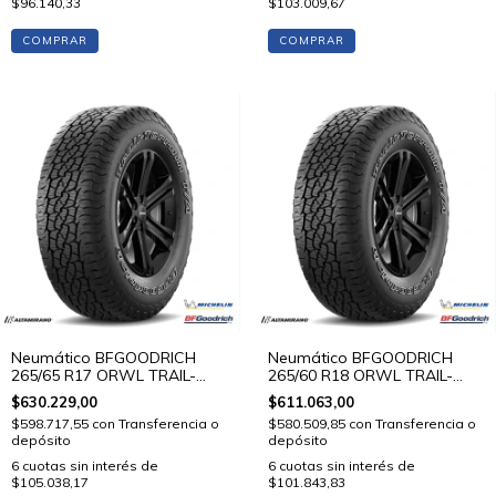
$96.140,33
$103.009,67
COMPRAR
COMPRAR
Neumático BFGOODRICH
Neumático BFGOODRICH
265/65 R17 ORWL TRAIL-
265/60 R18 ORWL TRAIL-
TERRAIN T/A 112 T STD
TERRAIN T/A 110 T STD
$630.229,00
$611.063,00
$598.717,55
con
Transferencia o
$580.509,85
con
Transferencia o
depósito
depósito
6
cuotas sin interés de
6
cuotas sin interés de
$105.038,17
$101.843,83