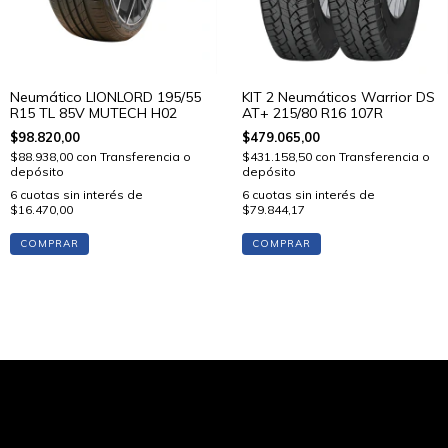
Neumático LIONLORD 195/55
KIT 2 Neumáticos Warrior DS
R15 TL 85V MUTECH H02
AT+ 215/80 R16 107R
$98.820,00
$479.065,00
$88.938,00
con
Transferencia o
$431.158,50
con
Transferencia o
depósito
depósito
6
cuotas sin interés de
6
cuotas sin interés de
$16.470,00
$79.844,17
COMPRAR
COMPRAR