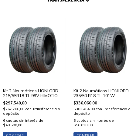
TRANSFERENCIA ❄️
Kit 2 Neumáticos LIONLORD
Kit 2 Neumáticos LIONLORD
215/55R18 TL 99V HIMOTION
235/50 R18 TL 101W
U01
HIMOTION U01
$297.540,00
$336.060,00
$267.786,00
con
Transferencia o
$302.454,00
con
Transferencia o
depósito
depósito
6
cuotas sin interés de
6
cuotas sin interés de
$49.590,00
$56.010,00
COMPRAR
COMPRAR