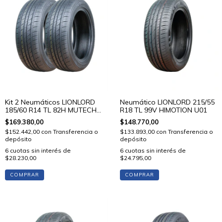
Kit 2 Neumáticos LIONLORD
Neumático LIONLORD 215/55
185/60 R14 TL 82H MUTECH
R18 TL 99V HIMOTION U01
H01
$169.380,00
$148.770,00
$152.442,00
con
Transferencia o
$133.893,00
con
Transferencia o
depósito
depósito
6
cuotas sin interés de
6
cuotas sin interés de
$28.230,00
$24.795,00
COMPRAR
COMPRAR