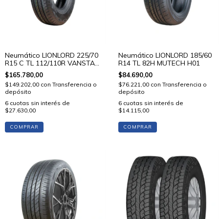
Neumático LIONLORD 225/70
Neumático LIONLORD 185/60
R15 C TL 112/110R VANSTAR
R14 TL 82H MUTECH H01
C01
$165.780,00
$84.690,00
$149.202,00
con
Transferencia o
$76.221,00
con
Transferencia o
depósito
depósito
6
cuotas sin interés de
6
cuotas sin interés de
$27.630,00
$14.115,00
COMPRAR
COMPRAR