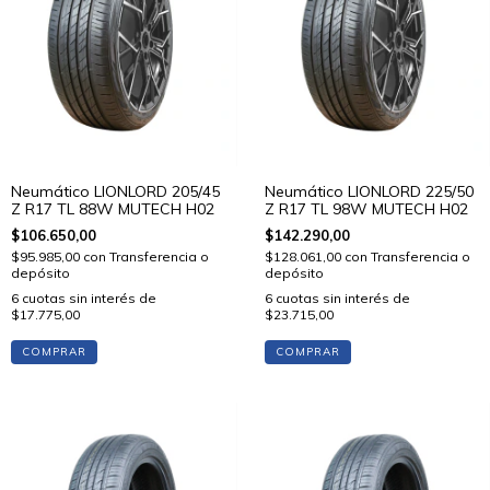
Neumático LIONLORD 205/45
Neumático LIONLORD 225/50
Z R17 TL 88W MUTECH H02
Z R17 TL 98W MUTECH H02
$106.650,00
$142.290,00
$95.985,00
con
Transferencia o
$128.061,00
con
Transferencia o
depósito
depósito
6
cuotas sin interés de
6
cuotas sin interés de
$17.775,00
$23.715,00
COMPRAR
COMPRAR