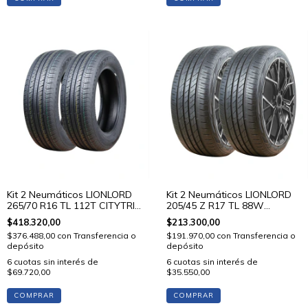
Kit 2 Neumáticos LIONLORD
Kit 2 Neumáticos LIONLORD
265/70 R16 TL 112T CITYTRIP
205/45 Z R17 TL 88W
V01
MUTECH H02
$418.320,00
$213.300,00
$376.488,00
con
Transferencia o
$191.970,00
con
Transferencia o
depósito
depósito
6
cuotas sin interés de
6
cuotas sin interés de
$69.720,00
$35.550,00
COMPRAR
COMPRAR