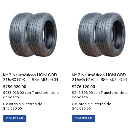
Kit 2 Neumáticos LIONLORD
Kit 2 Neumáticos LIONLORD
215/60 R16 TL 95V MUTECH
215/65 R16 TL 98H MUTECH
H01
H01
$259.920,00
$276.120,00
$233.928,00
con
Transferencia o
$248.508,00
con
Transferencia o
depósito
depósito
6
cuotas sin interés de
6
cuotas sin interés de
$43.320,00
$46.020,00
COMPRAR
COMPRAR