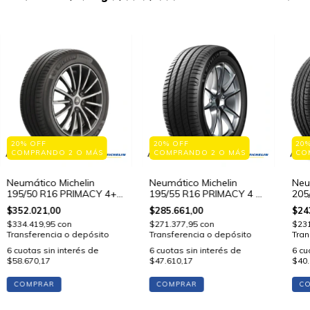
20% OFF
20% OFF
20
COMPRANDO 2 O MÁS
COMPRANDO 2 O MÁS
CO
Neumático Michelin
Neumático Michelin
Neu
195/50 R16 PRIMACY 4+
195/55 R16 PRIMACY 4 87
205
88 V STD
V STD
V S
$352.021,00
$285.661,00
$24
$334.419,95
con
$271.377,95
con
$23
Transferencia o depósito
Transferencia o depósito
Tran
6
cuotas sin interés de
6
cuotas sin interés de
6
cu
$58.670,17
$47.610,17
$40.
COMPRAR
COMPRAR
C