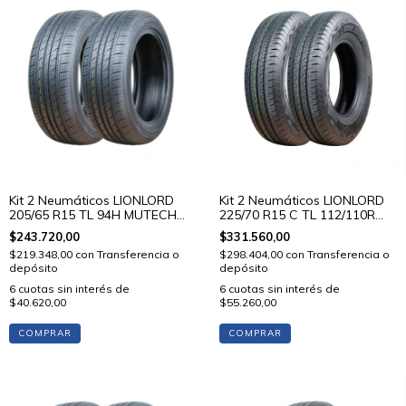
Kit 2 Neumáticos LIONLORD
Kit 2 Neumáticos LIONLORD
205/65 R15 TL 94H MUTECH
225/70 R15 C TL 112/110R
H01
VANSTAR C01
$243.720,00
$331.560,00
$219.348,00
con
Transferencia o
$298.404,00
con
Transferencia o
depósito
depósito
6
cuotas sin interés de
6
cuotas sin interés de
$40.620,00
$55.260,00
COMPRAR
COMPRAR