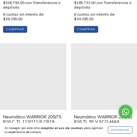
$206.793,00
con
Transferencia o
$185.733,00
con
Transferencia o
depósito
depósito
6
cuotas sin interés de
6
cuotas sin interés de
$38.295,00
$34.395,00
COMPRAR
COMPRAR
Neumático WARRIOR 205/75
Neumático WARRIOR 205/60
R16 C TL 113/111 R CR19
R16 TL 92 V ECO-MAX
Al navegar por este sitio
aceptás el uso de cookies
para agilizar
$176.490,00
$114.660,00
ENTENDIDO
tu experiencia de compra.
$158.841,00
con
Transferencia o
$103.194,00
con
Transferencia o