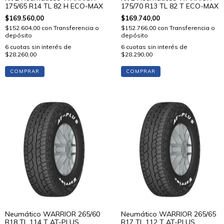
175/65 R14 TL 82 H ECO-MAX
175/70 R13 TL 82 T ECO-MAX
$169.560,00
$169.740,00
$152.604,00
con
Transferencia o
$152.766,00
con
Transferencia o
depósito
depósito
6
cuotas sin interés de
6
cuotas sin interés de
$28.260,00
$28.290,00
COMPRAR
COMPRAR
Neumático WARRIOR 265/60
Neumático WARRIOR 265/65
R18 TL 114 T AT-PLUS
R17 TL 112 T AT-PLUS