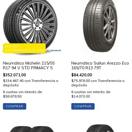
20% OFF
COMPRANDO 2 O MÁS
Neumático Michelin 215/55
Neumático Sailun Arezzo Eco
R17 94 V STD PRIMACY 5
165/70 R13 79T
$352.071,00
$84.420,00
$334.467,45
con
Transferencia o
$75.978,00
con
Transferencia o
depósito
depósito
6
cuotas sin interés de
6
cuotas sin interés de
$58.678,50
$14.070,00
COMPRAR
COMPRAR