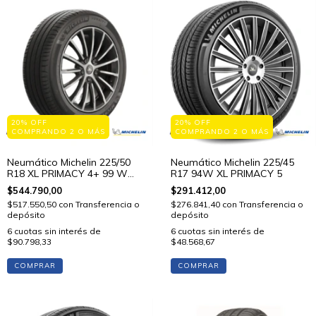
20% OFF
20% OFF
COMPRANDO 2 O MÁS
COMPRANDO 2 O MÁS
Neumático Michelin 225/50
Neumático Michelin 225/45
R18 XL PRIMACY 4+ 99 W
R17 94W XL PRIMACY 5
STD
$544.790,00
$291.412,00
$517.550,50
con
Transferencia o
$276.841,40
con
Transferencia o
depósito
depósito
6
cuotas sin interés de
6
cuotas sin interés de
$90.798,33
$48.568,67
COMPRAR
COMPRAR