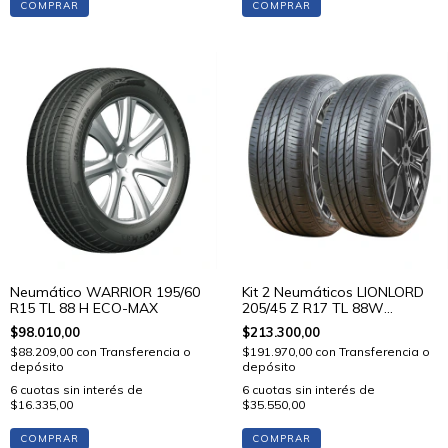
COMPRAR
COMPRAR
Neumático WARRIOR 195/60
Kit 2 Neumáticos LIONLORD
R15 TL 88 H ECO-MAX
205/45 Z R17 TL 88W
MUTECH H02
$98.010,00
$213.300,00
$88.209,00
con
Transferencia o
$191.970,00
con
Transferencia o
depósito
depósito
6
cuotas sin interés de
6
cuotas sin interés de
$16.335,00
$35.550,00
COMPRAR
COMPRAR