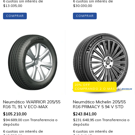
6
cuotas sin interés de
6
cuotas sin interés de
$30.030,00
$13.035,00
COMPRAR
COMPRAR
20% OFF
COMPRANDO 2 O MÁS
Neumático WARRIOR 205/55
Neumático Michelin 205/55
R16 TL 91 V ECO-MAX
R16 PRIMACY 5 94 V STD
$105.210,00
$243.841,00
$94.689,00
con
Transferencia o
$231.648,95
con
Transferencia o
depósito
depósito
6
cuotas sin interés de
6
cuotas sin interés de