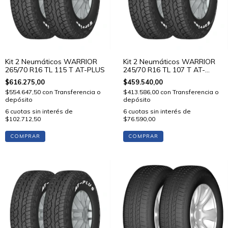
Kit 2 Neumáticos WARRIOR
Kit 2 Neumáticos WARRIOR
265/70 R16 TL 115 T AT-PLUS
245/70 R16 TL 107 T AT-
PLUS(W)
$616.275,00
$459.540,00
$554.647,50
con
Transferencia o
$413.586,00
con
Transferencia o
depósito
depósito
6
cuotas sin interés de
6
cuotas sin interés de
$102.712,50
$76.590,00
COMPRAR
COMPRAR