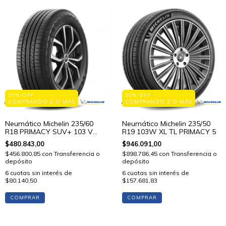
20% OFF
20% OFF
COMPRANDO 2 O MÁS
COMPRANDO 2 O MÁS
Neumático Michelin 235/60
Neumático Michelin 235/50
R18 PRIMACY SUV+ 103 V
R19 103W XL TL PRIMACY 5
STD
$480.843,00
$946.091,00
$456.800,85
con
Transferencia o
$898.786,45
con
Transferencia o
depósito
depósito
6
cuotas sin interés de
6
cuotas sin interés de
$80.140,50
$157.681,83
COMPRAR
COMPRAR