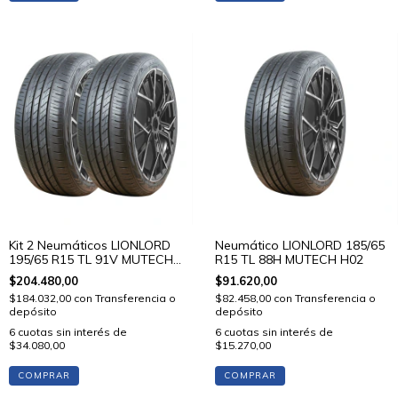
Kit 2 Neumáticos LIONLORD
Neumático LIONLORD 185/65
195/65 R15 TL 91V MUTECH
R15 TL 88H MUTECH H02
H02
$204.480,00
$91.620,00
$184.032,00
con
Transferencia o
$82.458,00
con
Transferencia o
depósito
depósito
6
cuotas sin interés de
6
cuotas sin interés de
$34.080,00
$15.270,00
COMPRAR
COMPRAR