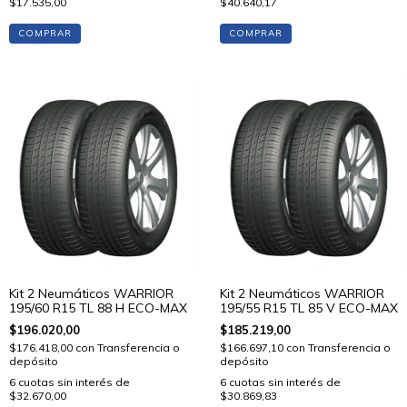
$17.535,00
$40.640,17
COMPRAR
COMPRAR
Kit 2 Neumáticos WARRIOR
Kit 2 Neumáticos WARRIOR
195/60 R15 TL 88 H ECO-MAX
195/55 R15 TL 85 V ECO-MAX
$196.020,00
$185.219,00
$176.418,00
con
Transferencia o
$166.697,10
con
Transferencia o
depósito
depósito
6
cuotas sin interés de
6
cuotas sin interés de
$32.670,00
$30.869,83