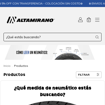
FERENCIA - COLOCACIÓN SIN COSTO❄️
❄️ ENVIOS A TODO EL PAÍS❄️
❄
0
Inicio
.
Productos
Productos
FILTRAR
¿Qué medida de neumático estás
buscando?