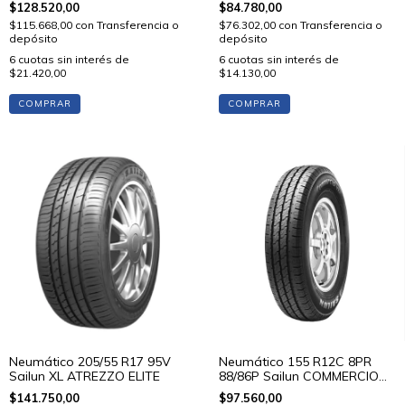
$128.520,00
$84.780,00
$115.668,00
con
Transferencia o
$76.302,00
con
Transferencia o
depósito
depósito
6
cuotas sin interés de
6
cuotas sin interés de
$21.420,00
$14.130,00
COMPRAR
COMPRAR
Neumático 205/55 R17 95V
Neumático 155 R12C 8PR
Sailun XL ATREZZO ELITE
88/86P Sailun COMMERCIO
VX+
$141.750,00
$97.560,00