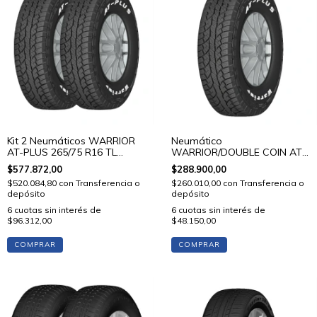
Kit 2 Neumáticos WARRIOR
Neumático
AT-PLUS 265/75 R16 TL
WARRIOR/DOUBLE COIN AT-
123/120 R
PLUS 265/75 R16 TL 123/120
$577.872,00
$288.900,00
R
$520.084,80
con
Transferencia o
$260.010,00
con
Transferencia o
depósito
depósito
6
cuotas sin interés de
6
cuotas sin interés de
$96.312,00
$48.150,00
COMPRAR
COMPRAR