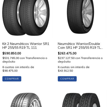
Kit 2 Neumáticos Warrior SR1
Neumático Warrior/Double
HP 255/55 R19 TL 111
Coin SR1 HP 255/55 R19 TL
111 V
$590.850,00
$263.475,00
$531.765,00
con
Transferencia o
$237.127,50
con
Transferencia o
depósito
depósito
6
cuotas sin interés de
6
cuotas sin interés de
$98.475,00
$43.912,50
COMPRAR
COMPRAR