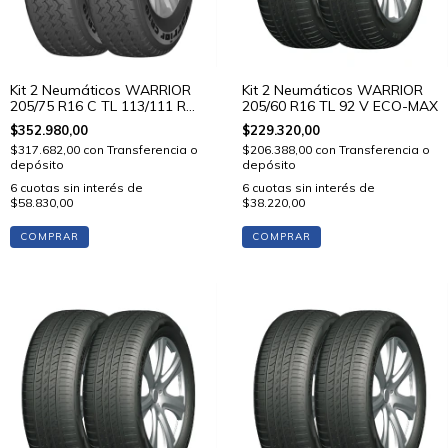
Kit 2 Neumáticos WARRIOR
Kit 2 Neumáticos WARRIOR
205/60 R16 TL 92 V ECO-MAX
205/75 R16 C TL 113/111 R
CR19
$229.320,00
$352.980,00
$206.388,00
con
Transferencia o
$317.682,00
con
Transferencia o
depósito
depósito
6
cuotas sin interés de
6
cuotas sin interés de
$38.220,00
$58.830,00
COMPRAR
COMPRAR