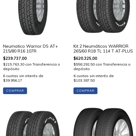
Neumatico Warrior DS AT+
Kit 2 Neumáticos WARRIOR
215/80 R16 107R
265/60 R18 TL 114 T AT-PLUS
$239.737,00
$620.325,00
$215.763,30
con
Transferencia o
$558.292,50
con
Transferencia o
depósito
depósito
6
cuotas sin interés de
6
cuotas sin interés de
$39.956,17
$103.387,50
COMPRAR
COMPRAR