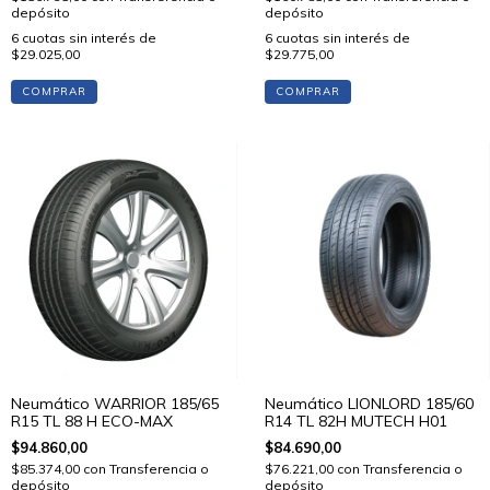
depósito
depósito
6
cuotas sin interés de
6
cuotas sin interés de
$29.775,00
$29.025,00
COMPRAR
COMPRAR
Neumático WARRIOR 185/65
Neumático LIONLORD 185/60
R15 TL 88 H ECO-MAX
R14 TL 82H MUTECH H01
$94.860,00
$84.690,00
$85.374,00
con
Transferencia o
$76.221,00
con
Transferencia o
depósito
depósito