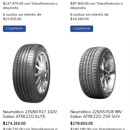
$127.575,00
con
Transferencia o
$87.804,00
con
Transferencia o
depósito
depósito
6
cuotas sin interés de
6
cuotas sin interés de
$23.625,00
$16.260,00
COMPRAR
COMPRAR
Neumático 225/55 R18 98V
Neumático 235/60 R17 102V
Sailun ATREZZO ZSR SUV
Sailun ATREZZO ELITE
$178.650,00
$174.150,00
$160.785,00
con
Transferencia o
$156.735,00
con
Transferencia o