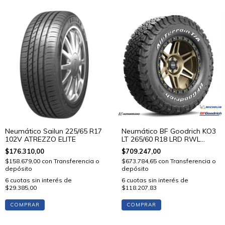
Neumático Sailun 225/65 R17
Neumático BF Goodrich KO3
102V ATREZZO ELITE
LT 265/60 R18 LRD RWL
114/110 STD
$176.310,00
$709.247,00
$158.679,00
con
Transferencia o
$673.784,65
con
Transferencia o
depósito
depósito
6
cuotas sin interés de
6
cuotas sin interés de
$29.385,00
$118.207,83
COMPRAR
COMPRAR