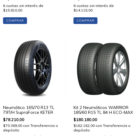
6
cuotas sin interés de
6
cuotas sin interés de
$15.810,00
$14.115,00
COMPRAR
COMPRAR
Kit 2 Neumáticos WARRIOR
Neumático 165/70 R13 TL
185/60 R15 TL 84 H ECO-MAX
79T/H SupraForce KETER
$180.180,00
$78.210,00
$162.162,00
con
Transferencia o
$70.389,00
con
Transferencia o
depósito
depósito