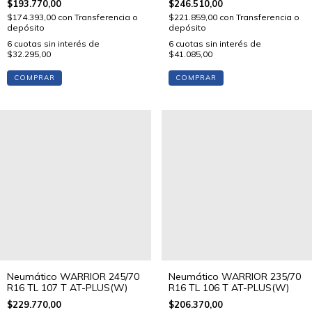
$193.770,00
$246.510,00
$174.393,00
con
Transferencia o
$221.859,00
con
Transferencia o
depósito
depósito
6
cuotas sin interés de
6
cuotas sin interés de
$32.295,00
$41.085,00
COMPRAR
COMPRAR
Neumático WARRIOR 245/70
Neumático WARRIOR 235/70
R16 TL 107 T AT-PLUS(W)
R16 TL 106 T AT-PLUS(W)
$229.770,00
$206.370,00