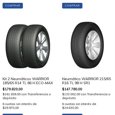
COMPRAR
COMPRAR
Kit 2 Neumáticos WARRIOR
Neumático WARRIOR 215/65
185/65 R14 TL 86 H ECO-MAX
R16 TL 98 H SR1
$179.820,00
$147.780,00
$161.838,00
con
Transferencia o
$133.002,00
con
Transferencia o
depósito
depósito
6
cuotas sin interés de
6
cuotas sin interés de
$29.970,00
$24.630,00