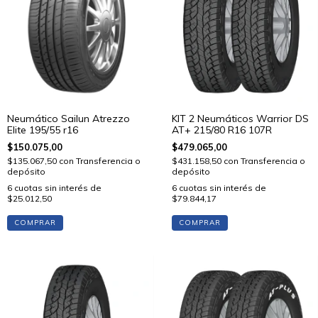
Neumático Sailun Atrezzo
KIT 2 Neumáticos Warrior DS
Elite 195/55 r16
AT+ 215/80 R16 107R
$150.075,00
$479.065,00
$135.067,50
con
Transferencia o
$431.158,50
con
Transferencia o
depósito
depósito
6
cuotas sin interés de
6
cuotas sin interés de
$25.012,50
$79.844,17
COMPRAR
COMPRAR